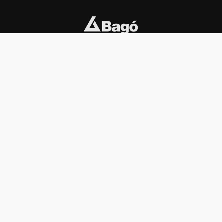
INSTITUCIONAL
PREMIOS KONEX
Carta del presidente
Cronología
Autoridades
Reglamento
Estatutos
Esquema
Otras actividades