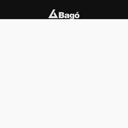
INSTITUCIONAL
PREMIOS KONEX
Carta del presidente
Cronología
Autoridades
Reglamento
Estatutos
Esquema
Otras actividades