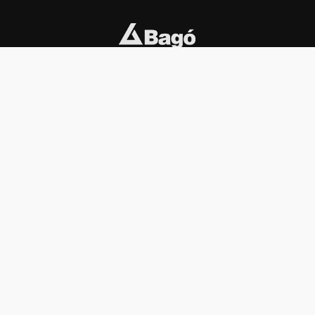
INSTITUCIONAL
PREMIOS KONEX
Carta del presidente
Cronología
Autoridades
Reglamento
Estatutos
Esquema
Otras actividades