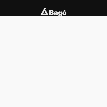
INSTITUCIONAL
PREMIOS KONEX
Carta del presidente
Cronología
Autoridades
Reglamento
Estatutos
Esquema
Otras actividades