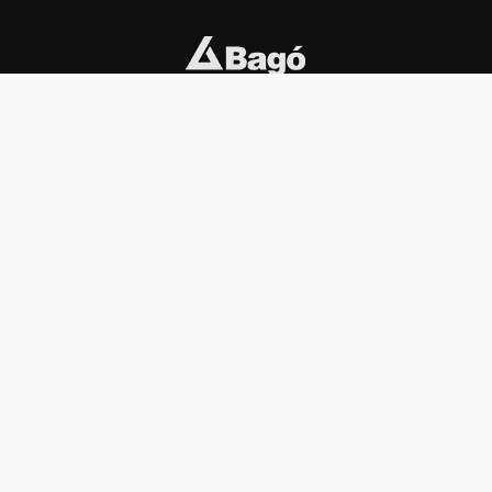
INSTITUCIONAL
PREMIOS KONEX
Carta del presidente
Cronología
Autoridades
Reglamento
Estatutos
Esquema
Otras actividades