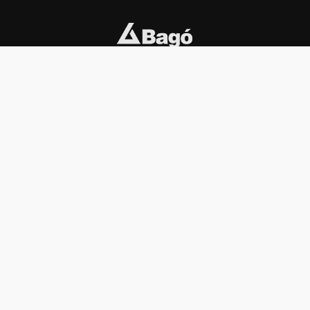
INSTITUCIONAL
PREMIOS KONEX
Carta del presidente
Cronología
Autoridades
Reglamento
Estatutos
Esquema
Otras actividades