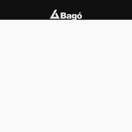
INSTITUCIONAL
PREMIOS KONEX
Carta del presidente
Cronología
Autoridades
Reglamento
Estatutos
Esquema
Otras actividades