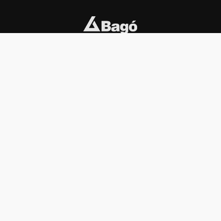
INSTITUCIONAL
PREMIOS KONEX
Carta del presidente
Cronología
Autoridades
Reglamento
Estatutos
Esquema
Otras actividades