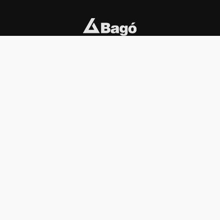
INSTITUCIONAL
PREMIOS KONEX
Carta del presidente
Cronología
Autoridades
Reglamento
Estatutos
Esquema