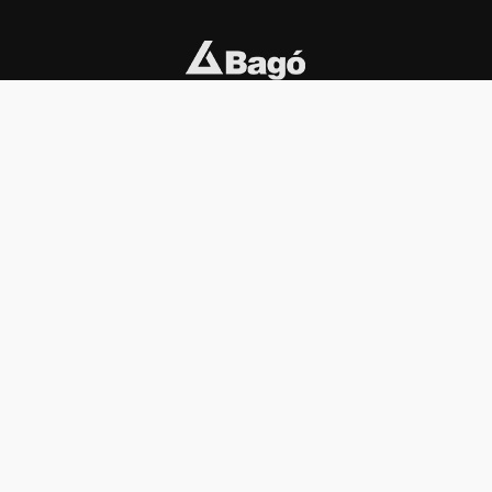
INSTITUCIONAL
PREMIOS KONEX
Carta del presidente
Cronología
Autoridades
Reglamento
Estatutos
Esquema