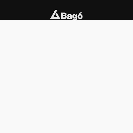
INSTITUCIONAL
PREMIOS KONEX
Carta del presidente
Cronología
Autoridades
Reglamento
Estatutos
Esquema
Otras actividades