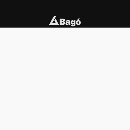
INSTITUCIONAL
PREMIOS KONEX
Carta del presidente
Cronología
Autoridades
Reglamento
Estatutos
Esquema