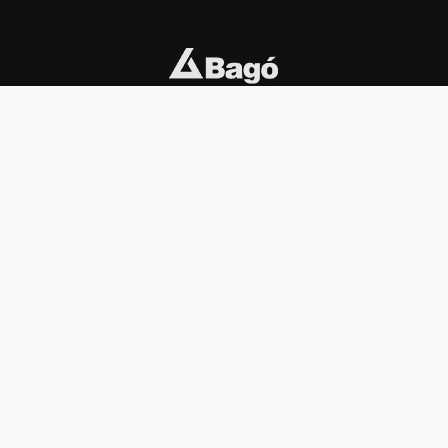
INSTITUCIONAL
PREMIOS KONEX
Carta del presidente
Cronología
Autoridades
Reglamento
Estatutos
Esquema