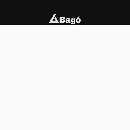
INSTITUCIONAL
PREMIOS KONEX
Carta del presidente
Cronología
Autoridades
Reglamento
Estatutos
Esquema