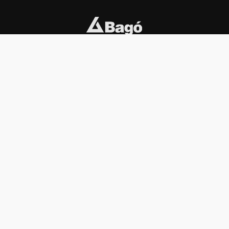
INSTITUCIONAL
PREMIOS KONEX
Carta del presidente
Cronología
Autoridades
Reglamento
Estatutos
Esquema
Otras actividades