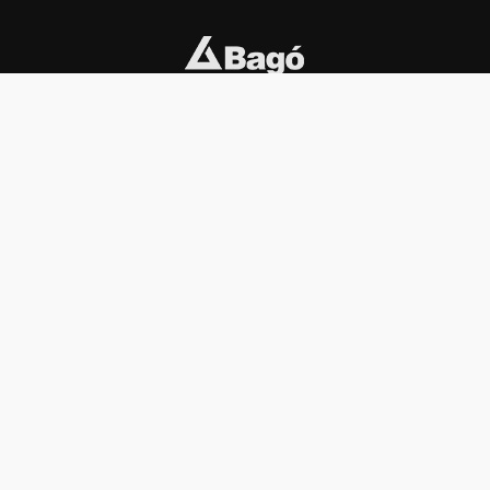
INSTITUCIONAL
PREMIOS KONEX
Carta del presidente
Cronología
Autoridades
Reglamento
Estatutos
Esquema
Otras actividades