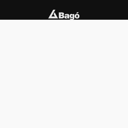
INSTITUCIONAL
PREMIOS KONEX
Carta del presidente
Cronología
Autoridades
Reglamento
Estatutos
Esquema