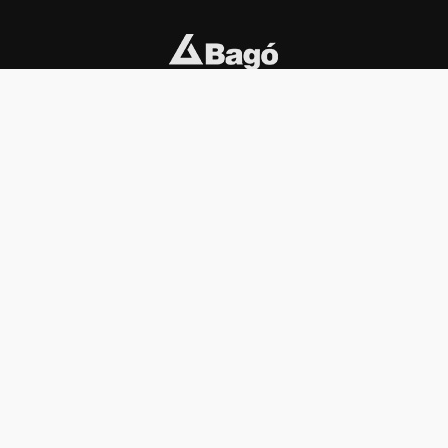
INSTITUCIONAL
PREMIOS KONEX
Carta del presidente
Cronología
Autoridades
Reglamento
Estatutos
Esquema