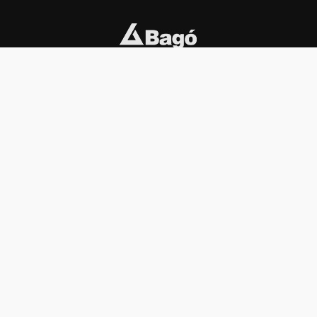
INSTITUCIONAL
PREMIOS KONEX
Carta del presidente
Cronología
Autoridades
Reglamento
Estatutos
Esquema
Otras actividades