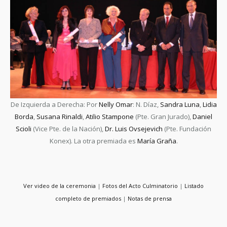
De Izquierda a Derecha:
Por
Nelly Omar
: N. Díaz,
Sandra Luna
,
Lidia
Borda
,
Susana Rinaldi
,
Atilio Stampone
(Pte. Gran Jurado),
Daniel
Scioli
(Vice Pte. de la Nación),
Dr. Luis Ovsejevich
(Pte. Fundación
Konex).
La otra premiada es
María Graña
.
Ver video de la ceremonia
|
Fotos del Acto Culminatorio
|
Listado
completo de premiados
|
Notas de prensa