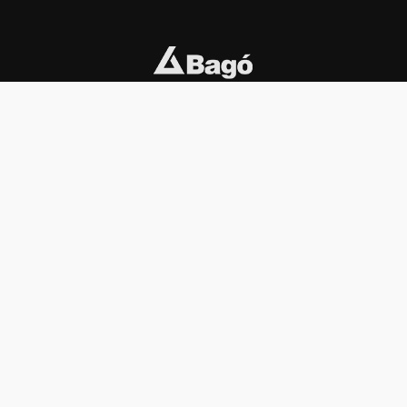
INSTITUCIONAL
PREMIOS KONEX
Carta del presidente
Cronología
Autoridades
Reglamento
Estatutos
Esquema