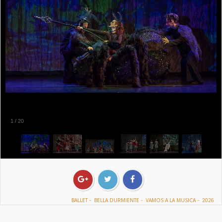
1
/
20
-
-
-
BALLET
BELLA DURMIENTE
VAMOS A LA MUSICA
2026