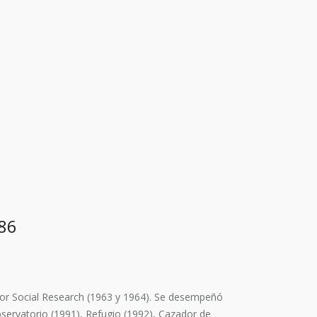
986
for Social Research (1963 y 1964). Se desempeñó
ervatorio (1991), Refugio (1992), Cazador de