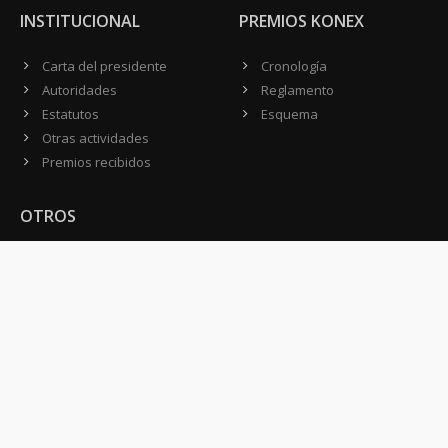
INSTITUCIONAL
PREMIOS KONEX
Carta del presidente
Cronología
Autoridades
Reglamento
Estatutos
Esquema
Otras actividades
Premios recibidos
OTROS
Vamos a la música
Festival Konex
Colección Konex
100 Obras Maestras
Noticias
Contacto
CONTACTO