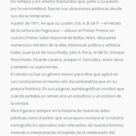
los reflejos y los efectos traslúcidos que, junto a su pasión
por la verosimilitud, fueron sus obsesiones pictóricas desde
sus obras tempranas.
A partir de 1911, en que su cuadro
Sra. A. B. de P.
—el retrato
de la señora de Pagneaux— obtuvo el Primer Premio en
nuestro Primer Salón Nacional de Bellas Artes, Alice pintó
numerosos retratos de la elite intelectual, política y artística:
Fader, Juan José de Soiza Reilly, Julio A. Roca, el del Dr. Enrique
Finocchetto, Ricardo Levene, Joaquin V. González, entre otros,
y también su autorretrato.
El retrato no fue un género menor para Alice que aplicó en
sus resoluciones el mismo celo documentalista que en su
pintura histórica. En sus páginas autobiográficas escribió que
cuando pintaba un retrato era un estudioso y un esclavo de
la verdad.
Alice figurara siempre en la historia de nuestras artes
plásticas como el pintor que se propuso incorporar a nuestra
iconografía los episodios más relevantes de nuestra historia,
viviendo e interpretando el espíritu de la celebración del