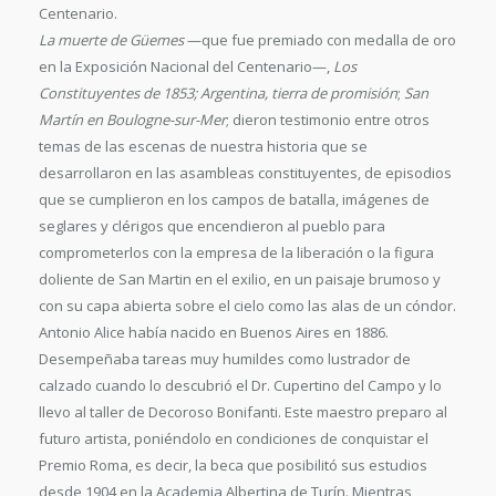
Centenario.
La muerte de Güemes
—que fue premiado con medalla de oro
en la Exposición Nacional del Centenario—,
Los
Constituyentes de 1853;
Argentina, tierra de promisión
;
San
Martín en Boulogne-sur-Mer
; dieron testimonio entre otros
temas de las escenas de nuestra historia que se
desarrollaron en las asambleas constituyentes, de episodios
que se cumplieron en los campos de batalla, imágenes de
seglares y clérigos que encendieron al pueblo para
comprometerlos con la empresa de la liberación o la figura
doliente de San Martin en el exilio, en un paisaje brumoso y
con su capa abierta sobre el cielo como las alas de un cóndor.
Antonio Alice había nacido en Buenos Aires en 1886.
Desempeñaba tareas muy humildes como lustrador de
calzado cuando lo descubrió el Dr. Cupertino del Campo y lo
llevo al taller de Decoroso Bonifanti. Este maestro preparo al
futuro artista, poniéndolo en condiciones de conquistar el
Premio Roma, es decir, la beca que posibilitó sus estudios
desde 1904 en la Academia Albertina de Turín. Mientras