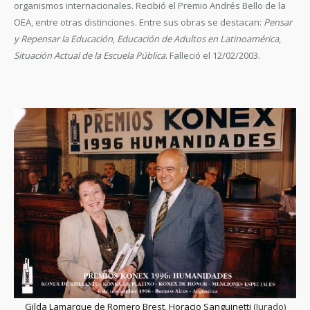
organismos internacionales. Recibió el Premio Andrés Bello de la
OEA, entre otras distinciones. Entre sus obras se destacan:
Pensar
y Repensar la Educación
,
Educación de Adultos en Latinoamérica
,
Situación Actual de la Escuela Pública
. Falleció el 12/02/2003.
Gilda Lamarque de Romero Brest
,
Horacio Sanguinetti
(Jurado)