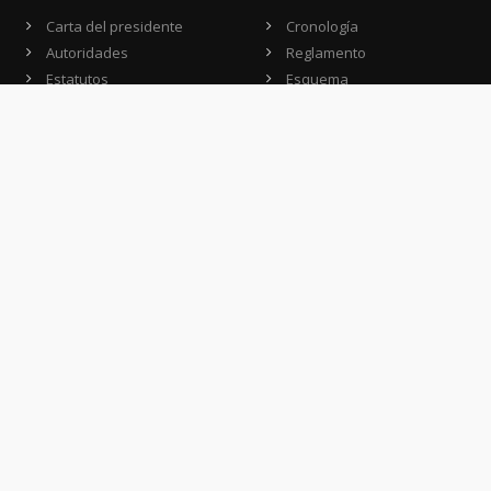
Carta del presidente
Cronología
Autoridades
Reglamento
Estatutos
Esquema
Otras actividades
Premios recibidos
OTROS
Vamos a la música
Festival Konex
Colección Konex
100 Obras Maestras
Noticias
Contacto
CONTACTO
Domicilio:
Av. Córdoba 1233 - 5º Piso