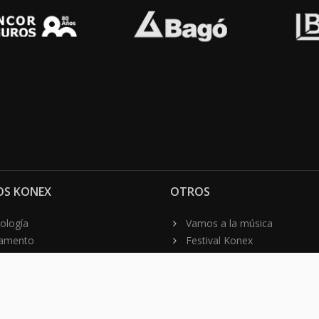
OS KONEX
OTROS
ología
Vamos a la música
lamento
Festival Konex
uema
Colección Konex
100 Obras Maestras
Noticias
Contacto