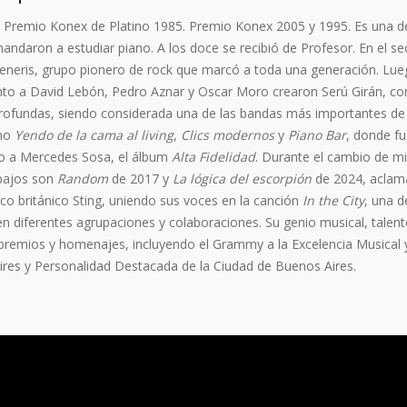
 Premio Konex de Platino 1985. Premio Konex 2005 y 1995. Es una de 
mandaron a estudiar piano. A los doce se recibió de Profesor. En el s
Generis, grupo pionero de rock que marcó a toda una generación. Lu
nto a David Lebón, Pedro Aznar y Oscar Moro crearon Serú Girán, co
rofundas, siendo considerada una de las bandas más importantes de la
omo
Yendo de la cama al living
,
Clics modernos
y
Piano Bar
, donde fu
to a Mercedes Sosa, el álbum
Alta Fidelidad
. Durante el cambio de m
abajos son
Random
de 2017 y
La lógica del escorpión
de 2024, aclamad
co británico Sting, uniendo sus voces en la canción
In the City
, una d
 diferentes agrupaciones y colaboraciones. Su genio musical, talento 
de premios y homenajes, incluyendo el Grammy a la Excelencia Musical
res y Personalidad Destacada de la Ciudad de Buenos Aires.