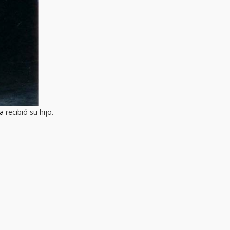
ía
r
ecibió su hijo.