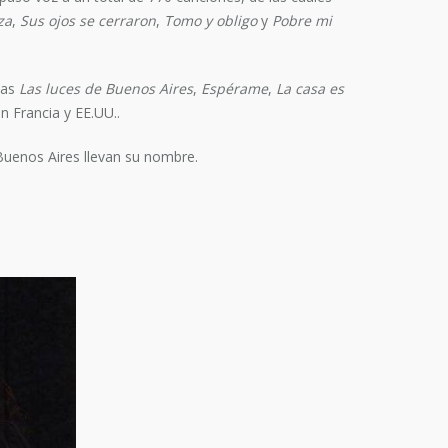
za
,
Sus ojos se cerraron
,
Tomo y obligo
y
Pobre mi
ulas
Las luces de Buenos Aires
,
Espérame
,
La casa es
n Francia y EE.UU..
Buenos Aires llevan su nombre.