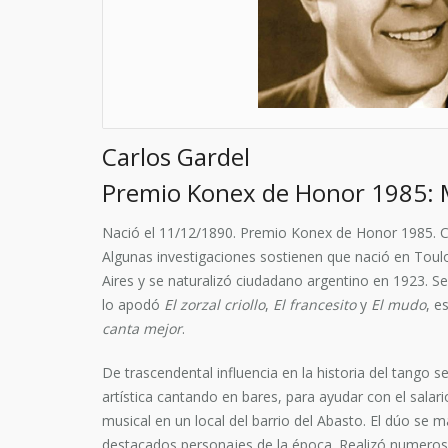
Carlos Gardel
Premio Konex de Honor 1985: 
Nació el 11/12/1890.
Premio Konex de Honor 1985.
C
Algunas investigaciones sostienen que nació en Toul
Aires y se naturalizó ciudadano argentino en 1923. Se
lo apodó
El zorzal criollo
,
El francesito
y
El mudo
, e
canta mejor
.
De trascendental influencia en la historia del tango s
artística cantando en bares, para ayudar con el salar
musical en un local del barrio del Abasto. El dúo se 
destacados personajes de la época. Realizó numerosas