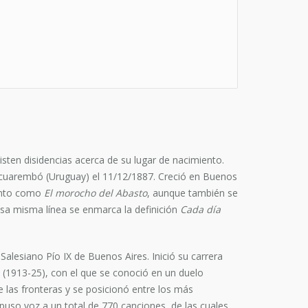
sten disidencias acerca de su lugar de nacimiento.
Tacuarembó (Uruguay) el 11/12/1887. Creció en Buenos
iento como
El morocho del Abasto
, aunque también se
esa misma línea se enmarca la definición
Cada día
 Salesiano Pío IX de Buenos Aires. Inició su carrera
no (1913-25), con el que se conoció en un duelo
e las fronteras y se posicionó entre los más
puso voz a un total de 770 canciones, de las cuales