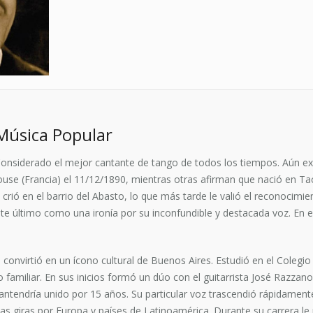
Música Popular
onsiderado el mejor cantante de tango de todos los tiempos. Aún exi
ouse (Francia) el 11/12/1890, mientras otras afirman que nació en 
 crió en el barrio del Abasto, lo que más tarde le valió el reconocim
ste último como una ironía por su inconfundible y destacada voz. En 
e convirtió en un ícono cultural de Buenos Aires. Estudió en el Colegio
io familiar. En sus inicios formó un dúo con el guitarrista José Razza
mantendría unido por 15 años. Su particular voz trascendió rápidament
 giras por Europa y países de Latinoamérica. Durante su carrera le 