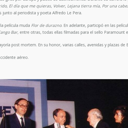
rido
,
El día que me quieras
,
Volver
,
Lejana tierra mía
,
Por una cabe
 junto al periodista y poeta Alfredo Le Pera.
 la película muda
Flor de durazno
. En adelante, participó en las pelíc
Tango Bar
, entre otras, todas ellas filmadas para el sello Paramount e
yoría post mortem. En su honor, varias calles, avenidas y plazas de 
accidente aéreo.