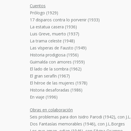
Cuentos
Prólogo (1929)
17 disparos contra lo porvenir (1933)
La estatua casera (1936)
Luis Greve, muerto (1937)
La trama celeste (1948)
Las vísperas de Fausto (1949)
Historia prodigiosa (1956)
Guirnalda con amores (1959)
El lado de la sombra (1962)
El gran serafín (1967)
El héroe de las mujeres (1978)
Historia desaforadas (1986)
En viaje (1996)
Obras en colaboración
Seis problemas para don Isidro Parodi (1942), con J.
Dos Fantasías memorables (1946), con J.L.Borges
Los que aman, odian (1946), con Silvina Ocampo