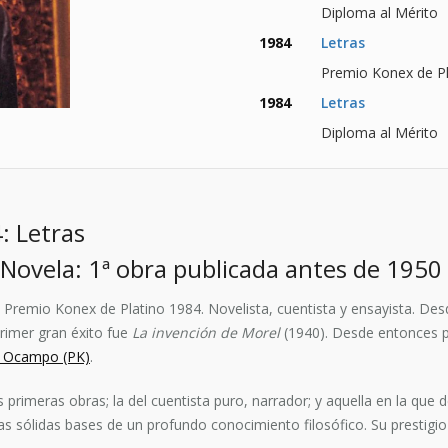
Diploma al Mérito
1984
Letras
Premio Konex de Pl
1984
Letras
Diploma al Mérito
: Letras
Novela: 1ª obra publicada antes de 1950
Premio Konex de Platino 1984. Novelista, cuentista y ensayista. Desd
primer gran éxito fue
La invención de Morel
(1940). Desde entonces pu
na Ocampo (PK)
.
s primeras obras; la del cuentista puro, narrador; y aquella en la que d
as sólidas bases de un profundo conocimiento filosófico. Su prestigio