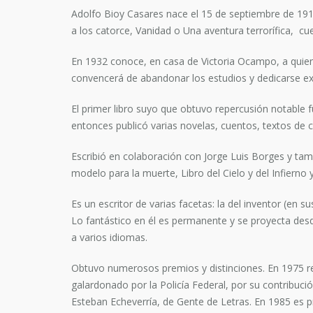
Adolfo Bioy Casares nace el 15 de septiembre de 1914
a los catorce, Vanidad o Una aventura terrorífica, cuen
En 1932 conoce, en casa de Victoria Ocampo, a quien
convencerá de abandonar los estudios y dedicarse exc
El primer libro suyo que obtuvo repercusión notable 
entonces publicó varias novelas, cuentos, textos de crí
Escribió en colaboración con Jorge Luis Borges y ta
modelo para la muerte, Libro del Cielo y del Infier
Es un escritor de varias facetas: la del inventor (en su
Lo fantástico en él es permanente y se proyecta desd
a varios idiomas.
Obtuvo numerosos premios y distinciones. En 1975 r
galardonado por la Policía Federal, por su contribución
Esteban Echeverría, de Gente de Letras. En 1985 es 