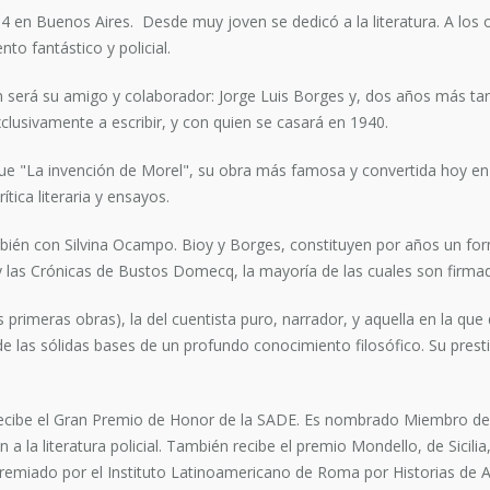
 en Buenos Aires. Desde muy joven se dedicó a la literatura. A los on
to fantástico y policial.
 será su amigo y colaborador: Jorge Luis Borges y, dos años más tar
lusivamente a escribir, y con quien se casará en 1940.
fue "La invención de Morel", su obra más famosa y convertida hoy en
tica literaria y ensayos.
mbién con Silvina Ocampo. Bioy y Borges, constituyen por años un f
no y las Crónicas de Bustos Domecq, la mayoría de las cuales son f
s primeras obras), la del cuentista puro, narrador, y aquella en la que d
e las sólidas bases de un profundo conocimiento filosófico. Su presti
ecibe el Gran Premio de Honor de la SADE. Es nombrado Miembro de 
 a la literatura policial. También recibe el premio Mondello, de Sicilia,
premiado por el Instituto Latinoamericano de Roma por Historias de 