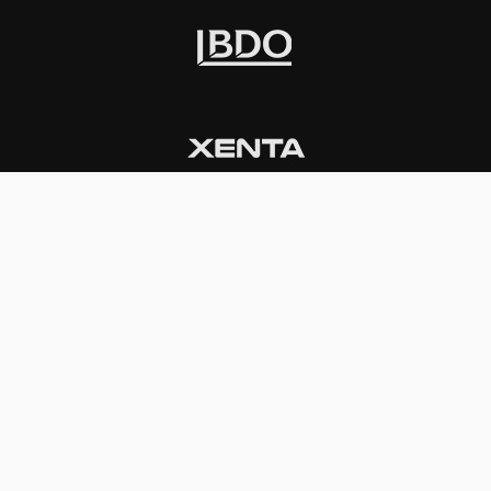
INSTITUCIONAL
PREMIOS KONEX
Carta del presidente
Cronología
Autoridades
Reglamento
Estatutos
Esquema
Otras actividades
Premios recibidos
OTROS