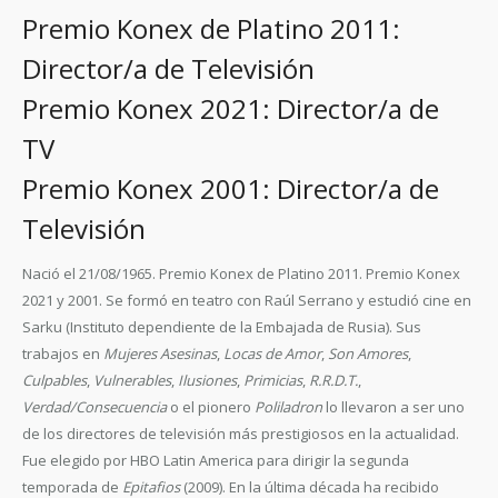
Premio Konex de Platino 2011:
Director/a de Televisión
Premio Konex 2021: Director/a de
TV
Premio Konex 2001: Director/a de
Televisión
Nació el 21/08/1965. Premio Konex de Platino 2011. Premio Konex
2021 y 2001. Se formó en teatro con Raúl Serrano y estudió cine en
Sarku (Instituto dependiente de la Embajada de Rusia). Sus
trabajos en
Mujeres Asesinas
,
Locas de Amor
,
Son Amores
,
Culpables
,
Vulnerables
,
Ilusiones
,
Primicias
,
R.R.D.T.
,
Verdad/Consecuencia
o el pionero
Poliladron
lo llevaron a ser uno
de los directores de televisión más prestigiosos en la actualidad.
Fue elegido por HBO Latin America para dirigir la segunda
temporada de
Epitafios
(2009). En la última década ha recibido