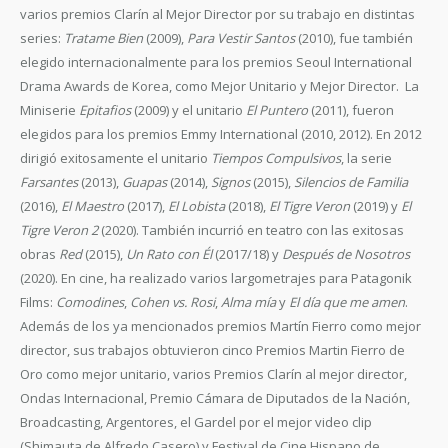
varios premios Clarín al Mejor Director por su trabajo en distintas
series:
Tratame Bien
(2009),
Para Vestir Santos
(2010), fue también
elegido internacionalmente para los premios Seoul International
Drama Awards de Korea, como Mejor Unitario y Mejor Director. La
Miniserie
Epitafios
(2009) y el unitario
El Puntero
(2011), fueron
elegidos para los premios Emmy International (2010, 2012). En 2012
dirigió exitosamente el unitario
Tiempos Compulsivos
, la serie
Farsantes
(2013),
Guapas
(2014),
Signos
(2015),
Silencios de Familia
(2016),
El Maestro
(2017),
El Lobista
(2018),
El Tigre Veron
(2019) y
El
Tigre Veron 2
(2020). También incurrió en teatro con las exitosas
obras
Red
(2015),
Un Rato con Él
(2017/18) y
Después de Nosotros
(2020). En cine, ha realizado varios largometrajes para Patagonik
Films:
Comodines
,
Cohen vs. Rosi
,
Alma mía
y
El día que me amen
.
Además de los ya mencionados premios Martín Fierro como mejor
director, sus trabajos obtuvieron cinco Premios Martin Fierro de
Oro como mejor unitario, varios Premios Clarín al mejor director,
Ondas Internacional, Premio Cámara de Diputados de la Nación,
Broadcasting, Argentores, el Gardel por el mejor video clip
(Shimauta de Alfredo Casero) y Festival de Cine Hispano de