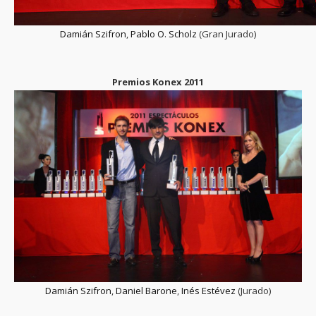
Damián Szifron
,
Pablo O. Scholz
(Gran Jurado)
Premios Konex 2011
Damián Szifron
,
Daniel Barone
,
Inés Estévez
(Jurado)