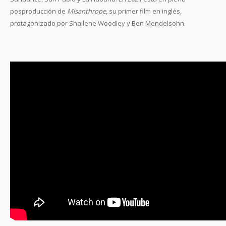
posproducción de
Misanthrope
, su primer film en inglés,
protagonizado por Shailene Woodley y Ben Mendelsohn.