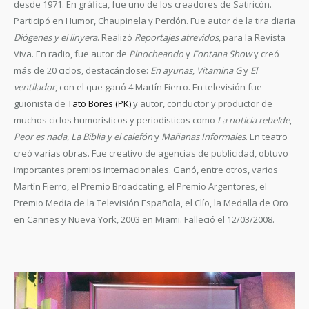
desde 1971. En gráfica, fue uno de los creadores de Satiricón.
Participó en Humor, Chaupinela y Perdón. Fue autor de la tira diaria
Diógenes y el linyera
. Realizó
Reportajes atrevidos
, para la Revista
Viva. En radio, fue autor de
Pinocheando
y
Fontana Show
y creó
más de 20 ciclos, destacándose:
En ayunas
,
Vitamina G
y
El
ventilador
, con el que ganó 4 Martín Fierro. En televisión fue
guionista de
Tato Bores (PK)
y autor, conductor y productor de
muchos ciclos humorísticos y periodísticos como
La noticia rebelde
,
Peor es nada
,
La Biblia y el calefón
y
Mañanas Informales
. En teatro
creó varias obras. Fue creativo de agencias de publicidad, obtuvo
importantes premios internacionales. Ganó, entre otros, varios
Martín Fierro, el Premio Broadcating, el Premio Argentores, el
Premio Media de la Televisión Española, el Clío, la Medalla de Oro
en Cannes y Nueva York, 2003 en Miami. Falleció el 12/03/2008.