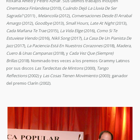
Roxana Amed y Pedro Aznar. Sus últimos trabajos incluyen
Cinemateca Finlandesa
(2010), C
uándo Dejó La Lluvia De Ser
Sagrada?
(2011) ,
Melancolía
(2012),
Conversaciones Desde El Arrabal
Amargo
(2012),
Goodbye
(2013),
Small Hours, Late At Night
(2013),
Cada Mañana Te Trae
(2015),
La Vida Elige
(2016),
Como Si Te
Estuviese Viendo
(2016),
Nikli Song
(2017),
La Casa De Un Pianista De
Jazz
(2017),
La Paciencia Está En Nuestros Corazones
(2018),
Madera,
Cuero & Unas Campanas
(2018), y
Cada Vez Que
(Siempre)
Brillas
(2018). Nominado tres veces a los premios Grammy Latinos
por sus discos
Las Tardecitas de Mintons
(2000),
Tango
Reflections
(2002) y
Las Cosas Tienen Movimiento
(2003); ganador
del premio Clarín (2002).