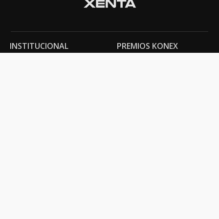
INSTITUCIONAL
PREMIOS KONEX
Carta del presidente
Cronología
Autoridades
Reglamento
Estatutos
Esquema
Otras actividades
Premios recibidos
OTROS
Vamos a la música
Festival Konex
Colección Konex
100 Obras Maestras
Noticias