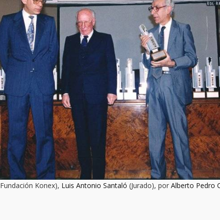
 Fundación Konex),
Luis Antonio Santaló
(Jurado), por
Alberto Pedro 