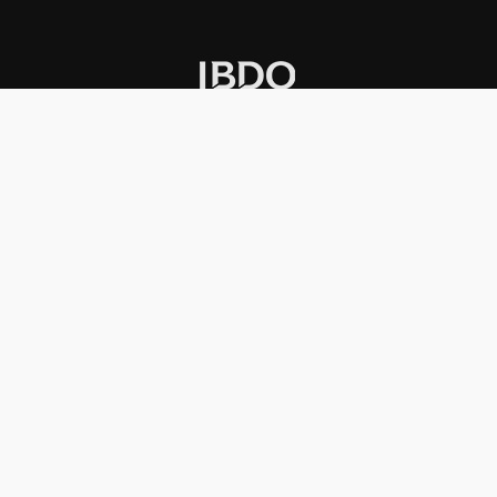
INSTITUCIONAL
PREMIOS KONEX
Carta del presidente
Cronología
Autoridades
Reglamento
Estatutos
Esquema
Otras actividades
Premios recibidos
OTROS