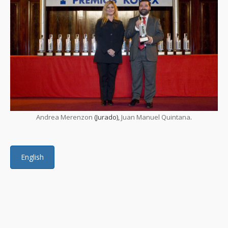
Andrea Merenzon
(Jurado),
Juan Manuel Quintana
.
English