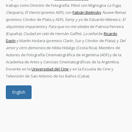
trabajo como Director de Fotografía. Filmó con Mignogna
La Fuga
,
Cleopatra
,
El Viento
(premio ADF); con
Fabián Bielinsky
Nueve Reinas
(premios Cóndor de Plata y ADF);
Samy y yo
de Eduardo Milewicz;
El
alquimista impaciente
y
Para que no me olvides
de Patricia Ferreira
(España);
Ciudad en celo
de Hernán Gaffet;
La señal
de
Ricardo
Darín
y Martín Hodara (premios Clarín, Sur y Cóndor de Plata); y
Del
amor y otro demonios
de Hilda Hidalgo (Costa Rica). Miembro de
Autores de Fotografía Cinematográfica de Argentina (ADF) y de la
Academia de Artes y Ciencias Cinematográficas de la Argentina.
Docente en la
Universidad del Cine
y en la Escuela de Cine y
Televisión de San Antonio de los Baños (Cuba).
English