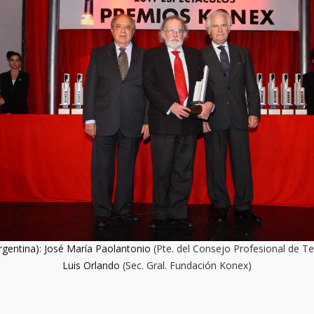
rgentina)
:
José María Paolantonio
(Pte. del Consejo Profesional de Te
Luis Orlando
(Sec. Gral. Fundación Konex)