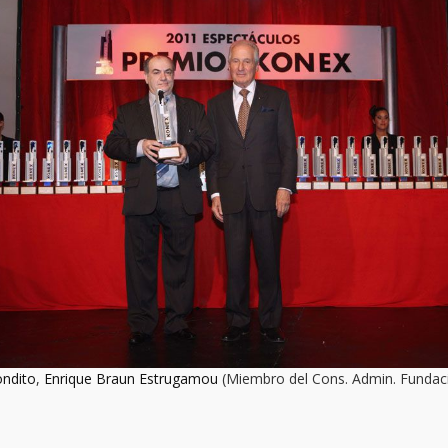
ondito
,
Enrique Braun Estrugamou
(Miembro del Cons. Admin. Fundac