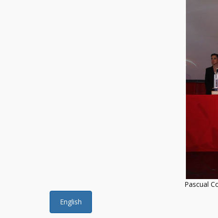
Pascual C
English