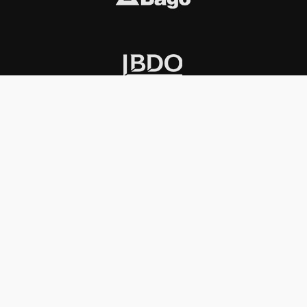
INSTITUCIONAL
PREMIOS KONEX
Carta del presidente
Cronología
Autoridades
Reglamento
Estatutos
Esquema
Otras actividades
Premios recibidos