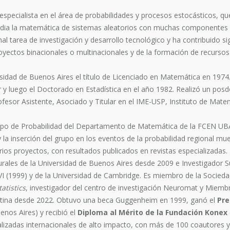
especialista en el área de probabilidades y procesos estocásticos, que
udia la matemática de sistemas aleatorios con muchas componentes c
 tarea de investigación y desarrollo tecnológico y ha contribuido sig
proyectos binacionales o multinacionales y de la formación de recurs
idad de Buenos Aires el título de Licenciado en Matemática en 1974.
r y luego el Doctorado en Estadística en el año 1982. Realizó un pos
ofesor Asistente, Asociado y Titular en el IME-USP, Instituto de Mate
 grupo de Probabilidad del Departamento de Matemática de la FCEN UBA. 
 la inserción del grupo en los eventos de la probabilidad regional mue
rios proyectos, con resultados publicados en revistas especializadas
rales de la Universidad de Buenos Aires desde 2009 e Investigador Su
s VI (1999) y de la Universidad de Cambridge. Es miembro de la Socied
atistics
, investigador del centro de investigación Neuromat y Miembr
entina desde 2022. Obtuvo una beca Guggenheim en 1999, ganó el
Pre
nos Aires) y recibió el
Diploma al Mérito de la Fundación Konex
lizadas internacionales de alto impacto, con más de 100 coautores y c