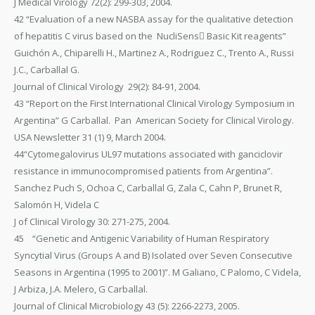
J Medical Virology 72(2): 299-303, 2004.
42 “Evaluation of a new NASBA assay for the qualitative detection
of hepatitis C virus based on the NucliSens Basic Kit reagents”
Guichón A., Chiparelli H., Martinez A., Rodriguez C., Trento A., Russi
J.C., Carballal G.
Journal of Clinical Virology 29(2): 84-91, 2004.
43 “Report on the First International Clinical Virology Symposium in
Argentina” G Carballal. Pan American Society for Clinical Virology.
USA Newsletter 31 (1) 9, March 2004.
44“Cytomegalovirus UL97 mutations associated with ganciclovir
resistance in immunocompromised patients from Argentina”.
Sanchez Puch S, Ochoa C, Carballal G, Zala C, Cahn P, Brunet R,
Salomón H, Videla C
J of Clinical Virology 30: 271-275, 2004.
45 “Genetic and Antigenic Variability of Human Respiratory
Syncytial Virus (Groups A and B) Isolated over Seven Consecutive
Seasons in Argentina (1995 to 2001)”. M Galiano, C Palomo, C Videla,
J Arbiza, J.A. Melero, G Carballal.
Journal of Clinical Microbiology 43 (5): 2266-2273, 2005.