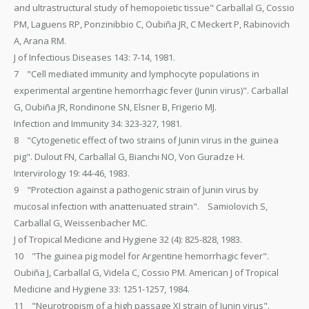
and ultrastructural study of hemopoietic tissue" Carballal G, Cossio
PM, Laguens RP, Ponzinibbio C, Oubiña JR, C Meckert P, Rabinovich
A, Arana RM.
J of Infectious Diseases 143: 7-14, 1981.
7 "Cell mediated immunity and lymphocyte populations in
experimental argentine hemorrhagic fever (Junin virus)". Carballal
G, Oubiña JR, Rondinone SN, Elsner B, Frigerio MJ.
Infection and Immunity 34: 323-327, 1981.
8 "Cytogenetic effect of two strains of Junin virus in the guinea
pig". Dulout FN, Carballal G, Bianchi NO, Von Guradze H.
Intervirology 19: 44-46, 1983.
9 "Protection against a pathogenic strain of Junin virus by
mucosal infection with anattenuated strain". Samiolovich S,
Carballal G, Weissenbacher MC.
J of Tropical Medicine and Hygiene 32 (4): 825-828, 1983.
10 "The guinea pig model for Argentine hemorrhagic fever".
Oubiña J, Carballal G, Videla C, Cossio PM. American J of Tropical
Medicine and Hygiene 33: 1251-1257, 1984.
11 "Neurotropism of a high passage XJ strain of Junin virus".