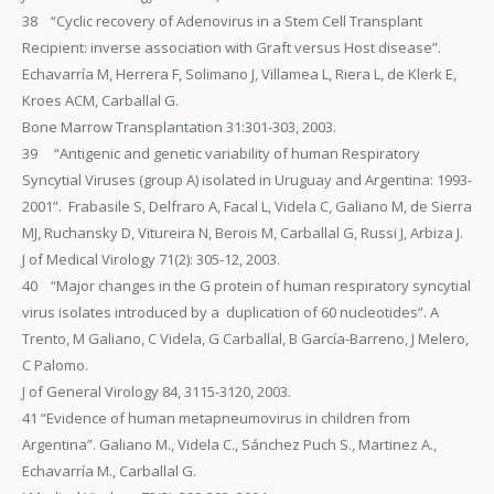
38 “Cyclic recovery of Adenovirus in a Stem Cell Transplant
Recipient: inverse association with Graft versus Host disease”.
Echavarría M, Herrera F, Solimano J, Villamea L, Riera L, de Klerk E,
Kroes ACM, Carballal G.
Bone Marrow Transplantation 31:301-303, 2003.
39 “Antigenic and genetic variability of human Respiratory
Syncytial Viruses (group A) isolated in Uruguay and Argentina: 1993-
2001”. Frabasile S, Delfraro A, Facal L, Videla C, Galiano M, de Sierra
MJ, Ruchansky D, Vitureira N, Berois M, Carballal G, Russi J, Arbiza J.
J of Medical Virology 71(2): 305-12, 2003.
40 “Major changes in the G protein of human respiratory syncytial
virus isolates introduced by a duplication of 60 nucleotides”. A
Trento, M Galiano, C Videla, G Carballal, B García-Barreno, J Melero,
C Palomo.
J of General Virology 84, 3115-3120, 2003.
41 “Evidence of human metapneumovirus in children from
Argentina”. Galiano M., Videla C., Sánchez Puch S., Martinez A.,
Echavarría M., Carballal G.