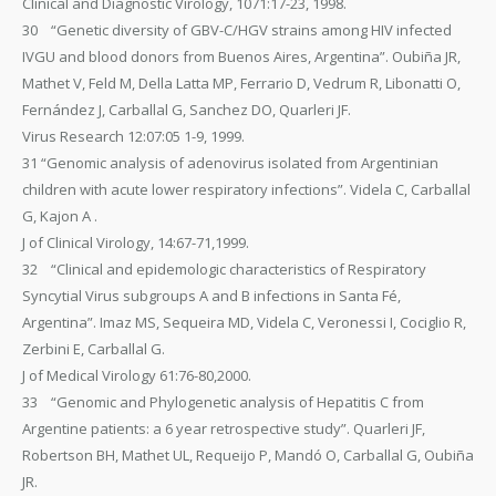
Clinical and Diagnostic Virology, 1071:17-23, 1998.
30 “Genetic diversity of GBV-C/HGV strains among HIV infected
IVGU and blood donors from Buenos Aires, Argentina”. Oubiña JR,
Mathet V, Feld M, Della Latta MP, Ferrario D, Vedrum R, Libonatti O,
Fernández J, Carballal G, Sanchez DO, Quarleri JF.
Virus Research 12:07:05 1-9, 1999.
31 “Genomic analysis of adenovirus isolated from Argentinian
children with acute lower respiratory infections”. Videla C, Carballal
G, Kajon A .
J of Clinical Virology, 14:67-71,1999.
32 “Clinical and epidemologic characteristics of Respiratory
Syncytial Virus subgroups A and B infections in Santa Fé,
Argentina”. Imaz MS, Sequeira MD, Videla C, Veronessi I, Cociglio R,
Zerbini E, Carballal G.
J of Medical Virology 61:76-80,2000.
33 “Genomic and Phylogenetic analysis of Hepatitis C from
Argentine patients: a 6 year retrospective study”. Quarleri JF,
Robertson BH, Mathet UL, Requeijo P, Mandó O, Carballal G, Oubiña
JR.