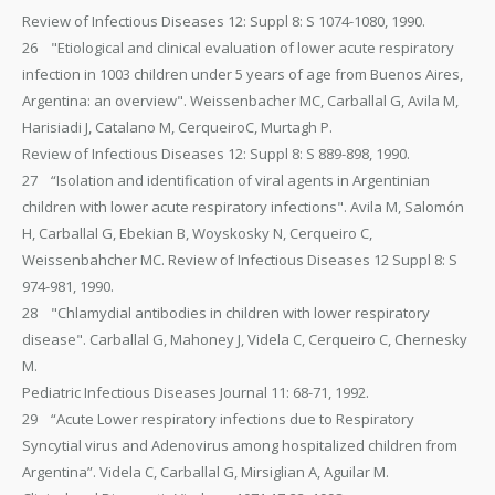
Review of Infectious Diseases 12: Suppl 8: S 1074-1080, 1990.
26 "Etiological and clinical evaluation of lower acute respiratory
infection in 1003 children under 5 years of age from Buenos Aires,
Argentina: an overview". Weissenbacher MC, Carballal G, Avila M,
Harisiadi J, Catalano M, CerqueiroC, Murtagh P.
Review of Infectious Diseases 12: Suppl 8: S 889-898, 1990.
27 “Isolation and identification of viral agents in Argentinian
children with lower acute respiratory infections". Avila M, Salomón
H, Carballal G, Ebekian B, Woyskosky N, Cerqueiro C,
Weissenbahcher MC. Review of Infectious Diseases 12 Suppl 8: S
974-981, 1990.
28 "Chlamydial antibodies in children with lower respiratory
disease". Carballal G, Mahoney J, Videla C, Cerqueiro C, Chernesky
M.
Pediatric Infectious Diseases Journal 11: 68-71, 1992.
29 “Acute Lower respiratory infections due to Respiratory
Syncytial virus and Adenovirus among hospitalized children from
Argentina”. Videla C, Carballal G, Mirsiglian A, Aguilar M.