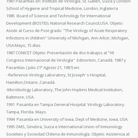
1981 Pasantías en: Instituto de Virología. St. Gallen, Suiza y London
School of Hygiene and Tropical Medicine, London, Inglaterra
1985 Board of Science and Technology for International
Development (BOSTID). National Research Council,USA. Objeto:
Asistir al Curso de Post-grado: "The Virology of Acute Respiratory
Infections in children" University of Michigan, Ann Arbor, Michigan,
USA.Mayo, 15 días.
1987 CONICET Objeto: Presentación de dos trabajos al "VII
Congreso Internacional de Virología" Edmonton, Canadá. 1987 y
Pasantías ( Julio 21ª Agosto 21, 1987) en:
- Reference Virology Laboratory, St Joseph' s Hospital,
Hamilton,Ontario ,Canadá.
-Microbiology Laboratory, The John Hopkins Medical Institution,
Baltimore, USA.
1991 Pasantía en Tampa General Hospital. Virology Laboratory.
Tampa, Florida. Mayo.
1994 Pasantía en University of Iowa, Dept of Medicine, Iowa, USA.
1995 OMS, Ginebra, Suiza e International Union of Inmunology
Societies y Sociedad Chilena de Inmunología. Objeto: Asistencia al