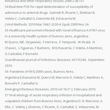
Influenza and other respiratory viruses 2008 2 (4) 131
54 Real time PCR for rapid determination of susceptibility of
adenovirus to antiviral drugs. Gainotti R, Ricarte C, Ebekian B,
Videla C, Carballal G, Damonte EB, Echavarría M.
J Virol Methods. 2010 Mar;164(1-2):30-4. Epub 2009 Nov 24.
55 Healthcare personnel infected with novel influenza A H1N1 virus
in a university health system of buenos aires, argentina.
M Querci, ME. Stryjewski, F Herrera, E Temporiti, W Alcalá, N
Chavez, L Figueras, F Barberis, M Echavarría, C Videla, A Martínez,
G Carballal, P Bonvehí.
Scandinavian Journal of Infectious diseases, Id 515244, September
2010.
56 Pandemic (H1N1) 2009 cases, Buenos Aires,
Argentina.Echavarria M, Querci M, Marcone D, Videla C, Martínez A,
Bonvehi P, Carballal G.
Emerging Infectious Diseases, 2010 vol 16 nº 2, February 2010.
57 Viral etiology of acute respiratory infection in hospitalized and
outpatient children from Buenos Aires, Argentina D. N. Marcone, A
Ellis, C. Videla, J. Ekstrom, C Ricarte, G. Carballal, S. Vidaurreta, M.