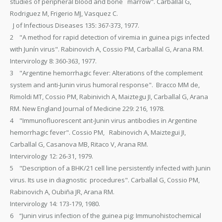
studies of peripheral blood and bone marrow". Carballal G,
Rodriguez M, Frigerio MJ, Vasquez C.
J of Infectious Diseases 135: 367-373, 1977.
2 "A method for rapid detection of viremia in guinea pigs infected
with Junín virus". Rabinovich A, Cossio PM, Carballal G, Arana RM.
Intervirology 8: 360-363, 1977.
3 "Argentine hemorrhagic fever: Alterations of the complement
system and anti-Junin virus humoral response". Bracco MM de,
Rimoldi MT, Cossio PM, Rabinivich A, Maiztegu JI, Carballal G, Arana
RM. New England Journal of Medicine 229: 216, 1978.
4 "Immunofluorescent ant-Junin virus antibodies in Argentine
hemorrhagic fever". Cossio PM, Rabinovich A, Maiztegui JI,
Carballal G, Casanova MB, Ritaco V, Arana RM.
Intervirology 12: 26-31, 1979.
5 "Description of a BHK/21 cell line persistently infected with Junin
virus. Its use in diagnostic procedures". Carballal G, Cossio PM,
Rabinovich A, Oubiña JR, Arana RM.
Intervirology 14: 173-179, 1980.
6 “Junin virus infection of the guinea pig: Immunohistochemical