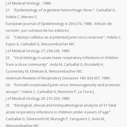
J of Medical Virology , 1988.
21 "Epidemiology of Argentine hemorrhagic fever". Carballal G,
Videla C, Merani S.
European Journal of Epidemiology 4: 259-274, 1988. Artículo de
revisión por solicitud de los editores.
22 "Calomys callidus as a potential Junin virus reservoir". Videla C,
Kajon A, Carballal G, Weissenbacher MC.
J of Medical Virology 27: 238-243, 1989.
23 "Viral etiology in acute lower respiratory infections in children
from a close community". Avila M, Carballal G, Rovaletti H,
Cusminsky M, Ebekian B, Weissenbacher MC.
American Rewiew of Respiratory Diseases 140: 634 637, 1989.
24 "Formalin inactivated Junin virus: Immunogenicity and protectio
assays". Videla C, Carballal G, Remorini P, La Torre J.
J of Medical Virology 29: 215-220, 1989.
25 "Etiological, clinical and histopathological analysis of 31 fatal
acute respiratory infections in children under 4 years of age".
Carballal G, Siminovich M, Murtagh P, Cerqueiro C, Avila M,
Weissenbacher MC.