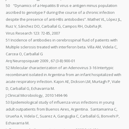
50 “Dynamics of a Hepatitis B virus e antigen minus population
ascribed to genotype F during the course of a chronic infection
despite the presence of anti-HBs antobodies”. Mathet VL, López JL,
Ruiz V, Sánchez DO, Carballal G, Campos RH, Oubiña JR.
Virus Research 123: 72-85, 2007
51 Incidence of antibodies in cerebrospinal fluid of patients with
Multiple sclerosis treated with interferon beta. Villa AM, Videla C,
Carcea O, Carballal G
Arq Neuropsiquiatr 2009 , 67 (3-B) 900-01
52 Molecular characterization of an Adenovirus 3-16 Intertypic
recombinant isolated in Argentina from an infant hospitalized with
acute respiratory infection. Kajon AE, Dickson LM, Murtagh P, Viale
D, Carballal G, Echavarria M.
J Clinical Microbiology, 2010:1494-96
53 Epidemiological study of influenza virus infections in young
adult outpatients from Buenos Aires, Argentina. Santamarina C,
Urueña A, Videla C, Suarez A, Ganguglia C, Carballal G, Bonvehi P,
Echavarria M.