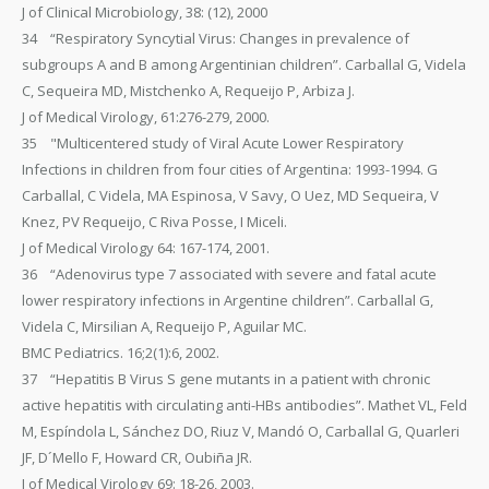
J of Clinical Microbiology, 38: (12), 2000
34 “Respiratory Syncytial Virus: Changes in prevalence of
subgroups A and B among Argentinian children”. Carballal G, Videla
C, Sequeira MD, Mistchenko A, Requeijo P, Arbiza J.
J of Medical Virology, 61:276-279, 2000.
35 "Multicentered study of Viral Acute Lower Respiratory
Infections in children from four cities of Argentina: 1993-1994. G
Carballal, C Videla, MA Espinosa, V Savy, O Uez, MD Sequeira, V
Knez, PV Requeijo, C Riva Posse, I Miceli.
J of Medical Virology 64: 167-174, 2001.
36 “Adenovirus type 7 associated with severe and fatal acute
lower respiratory infections in Argentine children”. Carballal G,
Videla C, Mirsilian A, Requeijo P, Aguilar MC.
BMC Pediatrics. 16;2(1):6, 2002.
37 “Hepatitis B Virus S gene mutants in a patient with chronic
active hepatitis with circulating anti-HBs antibodies”. Mathet VL, Feld
M, Espíndola L, Sánchez DO, Riuz V, Mandó O, Carballal G, Quarleri
JF, D´Mello F, Howard CR, Oubiña JR.
J of Medical Virology 69: 18-26, 2003.