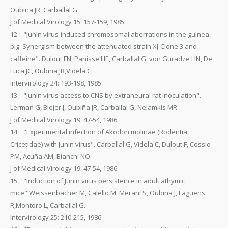
Oubiña JR, Carballal G.
J of Medical Virology 15: 157-159, 1985.
12 "Junín virus-induced chromosomal aberrations in the guinea
pig. Synergism between the attenuated strain XJ-Clone 3 and
caffeine". Dulout FN, Panisse HE, Carballal G, von Guradze HN, De
Luca JC, Oubiña JR,Videla C.
Intervirology 24: 193-198, 1985.
13 "Junin virus access to CNS by extraneural rat inoculation".
Lerman G, Blejer J, Oubiña JR, Carballal G, Nejamkis MR.
J of Medical Virology 19: 47-54, 1986.
14 "Experimental infection of Akodon molinae (Rodentia,
Cricetidae) with Junin virus". Carballal G, Videla C, Dulout F, Cossio
PM, Acuña AM, Bianchi NO.
J of Medical Virology 19: 47-54, 1986.
15 "Induction of Junin virus persistence in adult athymic
mice".Weissenbacher M, Calello M, Merani S, Oubiña J, Laguens
R,Montoro L, Carballal G.
Intervirology 25: 210-215, 1986.