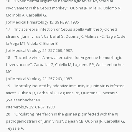
16 "Experimental Argentine hemorrhagic fever: Myocardial
involvement in the Cebus monkey". Oubiña JR, Milei JR, Bolomo NJ,
Molinolo A, Carballal G.
J of Medical Primatology 15: 391-397, 1986.
17 "Intracerebral infection or Cebus apella with the XJ-clone 3
strain of Junin virus". Carballal G, Oubiña JR, Molinas FC, Nagle C, de
la Vega MT, Videla C, Elsner B.
J of Medical Virology 21: 257-268, 1987.
18 "Tacaribe virus: A new alternative for Argentine hemorrhagic
fever vaccine". Carballal G, Calello M, Laguens RP, Weissenbacher
MC.
J of Medical Virology 23: 257-263, 1987.
19 "Mortality induced by adoptive immunity in Junin virus infected
mice". Oubiña JR, Carballal G, Laguens RP, Quintans C, Merani S
,Weissenbacher MC.
Intervirology 29: 61-67, 1988.
20 "Circulating interferon in the guinea pig infected with the XJ
pathogenic strain of Junin virus". Dejean CB, Oubiña JR, Carballal G,
Teyssié A.