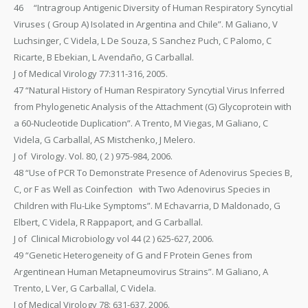
46 “Intragroup Antigenic Diversity of Human Respiratory Syncytial
Viruses ( Group A) Isolated in Argentina and Chile”. M Galiano, V
Luchsinger, C Videla, L De Souza, S Sanchez Puch, C Palomo, C
Ricarte, B Ebekian, L Avendaño, G Carballal.
J of Medical Virology 77:311-316, 2005.
47 “Natural History of Human Respiratory Syncytial Virus Inferred
from Phylogenetic Analysis of the Attachment (G) Glycoprotein with
a 60-Nucleotide Duplication”. A Trento, M Viegas, M Galiano, C
Videla, G Carballal, AS Mistchenko, J Melero.
J of Virology. Vol. 80, ( 2 ) 975-984, 2006.
48 “Use of PCR To Demonstrate Presence of Adenovirus Species B,
C, or F as Well as Coinfection with Two Adenovirus Species in
Children with Flu-Like Symptoms”. M Echavarria, D Maldonado, G
Elbert, C Videla, R Rappaport, and G Carballal.
J of Clinical Microbiology vol 44 (2 ) 625-627, 2006.
49 “Genetic Heterogeneity of G and F Protein Genes from
Argentinean Human Metapneumovirus Strains”. M Galiano, A
Trento, L Ver, G Carballal, C Videla.
J of Medical Virology 78: 631-637, 2006.