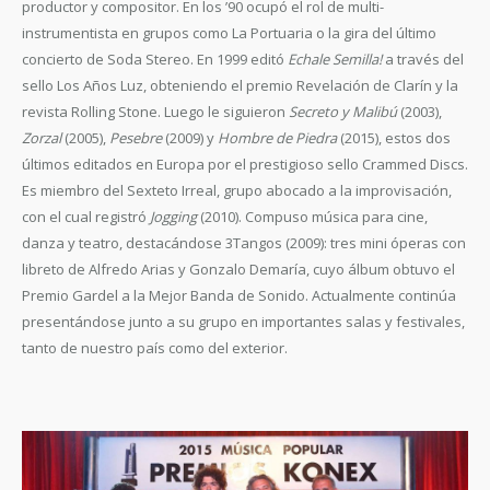
productor y compositor. En los ’90 ocupó el rol de multi-
instrumentista en grupos como La Portuaria o la gira del último
concierto de Soda Stereo. En 1999 editó
Echale Semilla!
a través del
sello Los Años Luz, obteniendo el premio Revelación de Clarín y la
revista Rolling Stone. Luego le siguieron
Secreto y Malibú
(2003),
Zorzal
(2005),
Pesebre
(2009) y
Hombre de Piedra
(2015), estos dos
últimos editados en Europa por el prestigioso sello Crammed Discs.
Es miembro del Sexteto Irreal, grupo abocado a la improvisación,
con el cual registró
Jogging
(2010). Compuso música para cine,
danza y teatro, destacándose 3Tangos (2009): tres mini óperas con
libreto de Alfredo Arias y Gonzalo Demaría, cuyo álbum obtuvo el
Premio Gardel a la Mejor Banda de Sonido. Actualmente continúa
presentándose junto a su grupo en importantes salas y festivales,
tanto de nuestro país como del exterior.