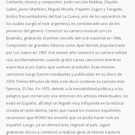
Cantante, músico y compositor. Junto con Lito Nebbia, Claudio
Gabis, Javier Martínez, Miguel Abuelo, Pajarito Zaguri y Tanguito
(todos frecuentadores del bar La Cueva, uno de los epicentros de
los cuales surgió el rock argentino), es considerado uno de los
pioneros del género. Comenzó su carrera musical con Los
Beatniks, grabando el primer sencillo del rock nacional en 1966.
Compositor de grandes clásicos como
Ayer Nomás
, popularizada
por Los Gatos en 1967. Ese mismo año comenzó su carrera solista
casi accidentalmente, cuando grabó varias canciones mientras
esperaba a Los Gatos que vuelvan al estudio. Esas mismas
canciones luego fueron reeditadas y publicadas en su disco de
1970
Treinta Minutos de Vida
, este disco contiene su canción más
famosa,
El Oso
. En 1975, debido a la inestabilidad política y a los
peligros que corrían por ese entonces los artistas intelectuales, se
exilió en España, allí dejó un legado muy influyente en la música
creada en este idioma, tanto que hasta los músicos españoles
reconocen que MORIS les enseñó que se podía hacer rock en
español. Luego, ya en democracia, regresó al país, siguió
grabando discos y comenzó a realizar giras al interior hasta la