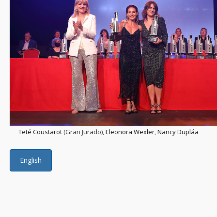
Teté Coustarot
(Gran Jurado),
Eleonora Wexler
,
Nancy Dupláa
English