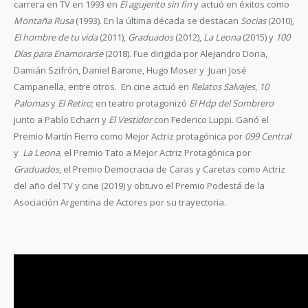
carrera en TV en 1993 en
El agujerito sin fin
y actuó en éxitos como
Montaña Rusa
(1993). En la última década se destacan
Socias
(2010),
El hombre de tu vida
(2011),
Graduados
(2012),
La Leona
(2015) y
100
Días para Enamorarse
(2018). Fue dirigida por Alejandro Doria,
Damián Szifrón, Daniel Barone, Hugo Moser y Juan José
Campanella, entre otros. En cine actuó en
Relatos Salvajes
,
10
Palomas
y
El Retiro
; en teatro protagonizó
El Hdp del Sombrero
junto a Pablo Echarri y
El Vestidor
con Federico Luppi. Ganó el
Premio Martín Fierro como Mejor Actriz protagónica por
099 Central
y
La Leona
, el Premio Tato a Mejor Actriz Protagónica por
Graduados
, el Premio Democracia de Caras y Caretas como Actriz
del año del TV y cine (2019) y obtuvo el Premio Podestá de la
Asociación Argentina de Actores por su trayectoria.