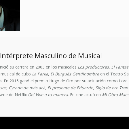
Intérprete Masculino de Musical
nició su carrera en 2003 en los musicales
Los productores
,
El Fanta
 musical de culto
La Parka
,
El Burgués Gentilhombre
en el Teatro Sa
as. En 2015 ganó el premio Hugo de Oro por su actuación como Lor
osos
,
Cyrano de más acá
,
El presente de Eduardo
,
Siglo de oro Tra
 serie de Netflix
Go! Vive a tu manera
. En cine actuó en
Mi Obra Maes