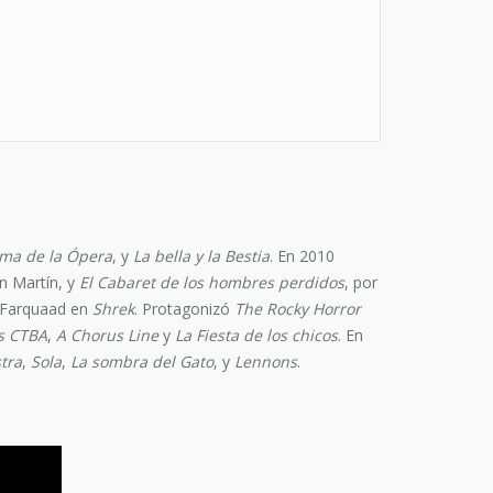
sma de la Ópera
, y
La bella y la Bestia
. En 2010
n Martín, y
El Cabaret de los hombres perdidos
, por
d Farquaad en
Shrek
. Protagonizó
The Rocky Horror
ns CTBA
,
A Chorus Line
y
La Fiesta de los chicos
. En
tra
,
Sola
,
La sombra del Gato
, y
Lennons
.