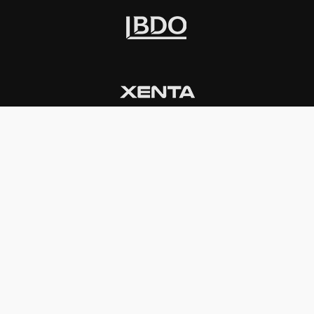
INSTITUCIONAL
PREMIOS KONEX
Carta del presidente
Cronología
Autoridades
Reglamento
Estatutos
Esquema
Otras actividades
Premios recibidos
OTROS