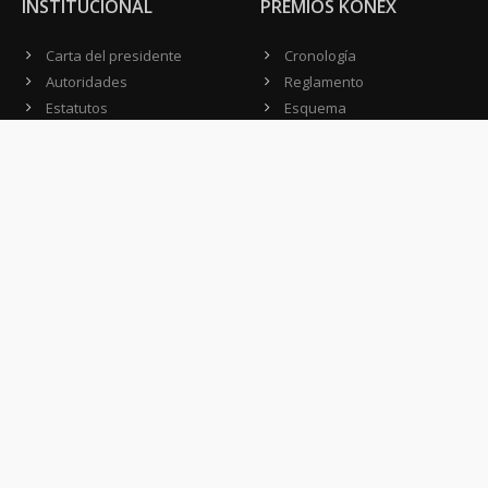
INSTITUCIONAL
PREMIOS KONEX
Carta del presidente
Cronología
Autoridades
Reglamento
Estatutos
Esquema
Otras actividades
Premios recibidos
OTROS
Vamos a la música
Festival Konex
Colección Konex
100 Obras Maestras
Noticias
Contacto
CONTACTO